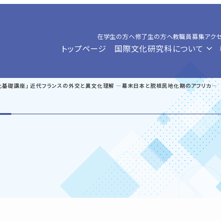
在学生の方へ
修了生の方へ
教職員募集
アク
トップページ
国際文化研究科について
文化基礎講座」 近代フランスの外交と異文化理解 ―幕末日本と脱植民地化期のアフリカ―