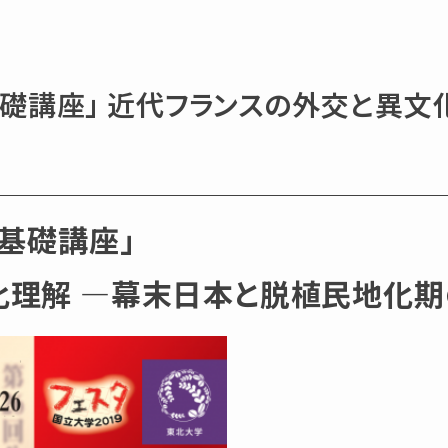
基礎講座」 近代フランスの外交と異
化基礎講座」
化理解 ―幕末日本と脱植民地化期