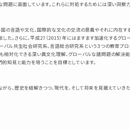
な問題に直面しています。これらに対処するためには深い洞察力
諸外国の言語や文化、国際的な文化の交流の意義やそれに内在す
した。さらに、平成27（2015）年にはますます加速化するグ
ローバル共生社会研究系、言語総合研究系という３つの教育プ
をも相対化できる深い異文化理解、グローバルな諸問題の解決能
門的知見と能力を培うことを目標としています。
がら、歴史を紐解きつつ、現代を、そして将来を見据えていきた