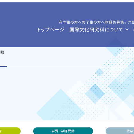
在学生の方へ
修了生の方へ
教職員募集
アク
トップページ
国際文化研究科について
援)
了
学費・学籍異動
奨学