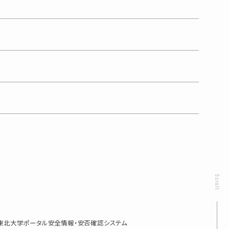
て
Scroll
東北大学ポータル
安全情報・安否確認システム