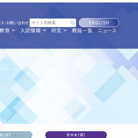
ENGLISH
セス・お問い合わせ
教育
入試情報
研究
教員一覧
ニュース
金【日】
奨学金【留】