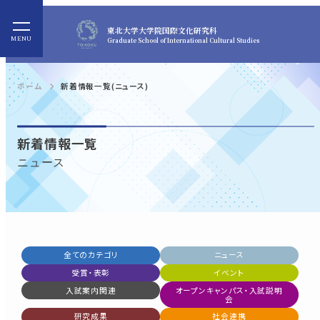
東北大学
大学院国際文化研究科
Graduate School of International Cultural Studies
ホーム
新着情報一覧(ニュース)
新着情報一覧
ニュース
全てのカテゴリ
ニュース
受賞・表彰
イベント
入試案内関連
オープンキャンパス・入試説明
会
研究成果
社会連携