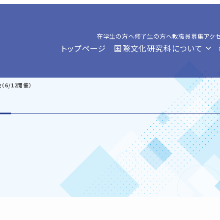
在学生の方へ
修了生の方へ
教職員募集
アク
トップページ
国際文化研究科について
（6/12開催）