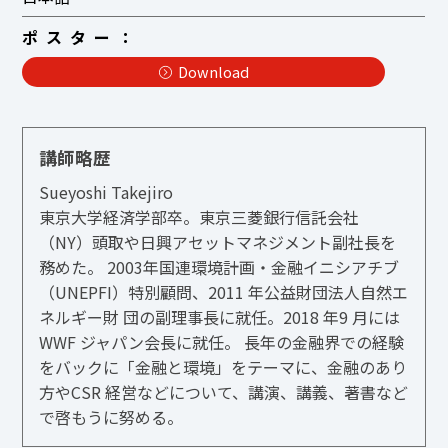
ポスター
Download
講師略歴
Sueyoshi Takejiro
東京大学経済学部卒。東京三菱銀行信託会社
（NY）頭取や日興アセットマネジメント副社長を
務めた。 2003年国連環境計画・金融イニシアチブ
（UNEPFI）特別顧問、2011 年公益財団法人自然エ
ネルギー財 団の副理事長に就任。2018 年9 月には
WWF ジャパン会長に就任。 長年の金融界での経験
をバックに「金融と環境」をテーマに、金融のあり
方やCSR 経営などについて、講演、講義、著書など
で啓もうに努める。