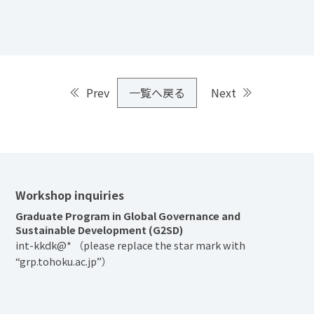
Prev
一覧へ戻る
Next
Workshop inquiries
Graduate Program in Global Governance and
Sustainable Development (G2SD)
int-kkdk@* （please replace the star mark with
“grp.tohoku.ac.jp”）