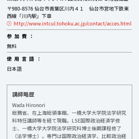
〒980-8576 仙台市青葉区川内４１ 仙台市営地下鉄東
西線「川内駅」下車
http://www.intcul.tohoku.ac.jp/contact/acces.html
参加費
無料
使用言語
日本語
講師略歴
Wada Hironori
総務省、在上海総領事館、一橋大学大学院法学研究
科特任講師等を経て現職。LSE国際政治経済学修
士、一橋大学大学院法学研究科博士後期課程修了
（法学博士）。専門は国際政治経済学、比較政治経