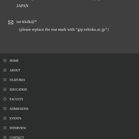
JAPAN
int-kkdk@*
（please replace the star mark with “grp.tohoku.ac.jp”）
HOME
ABOUT
FEATURES
EDUCATION
FACULTY
ADMISSIONS
EVENTS
INTERVIEW
CONTACT