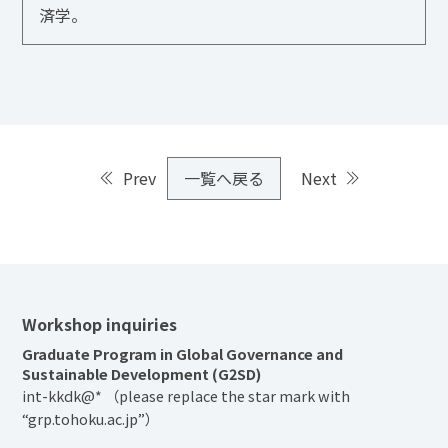
済学。
Prev
一覧へ戻る
Next
Workshop inquiries
Graduate Program in Global Governance and
Sustainable Development (G2SD)
int-kkdk@* （please replace the star mark with
“grp.tohoku.ac.jp”）